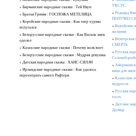
УКСУС
» Бирманские народные сказки : Тей Наун
»
Редьярд Ки
» Братья Гримм : ГОСПОЖА МЕТЕЛИЦА
ПОЛУЧИЛ СВ
» Корейские народные сказки : Как тигр хурмы
»
Корейские н
испугался
желания
» Белорусские народные сказки : Как Василь змея
»
Венгерская 
одолел
СМЕРТЬ
» Казахские народные сказки : Почему волк воет
»
Русская нар
» Белорусские народные сказки : Мудрая девушка
Соловей-разб
» Датская народная сказка : ХАНС-СИЛАЧ
»
Американски
» Ирландские народные сказки : Как удалось
вина для змеи
перехитрить самого Рафтери
»
Казахские н
мудрости
»
Русская нар
гость
»
Датские нар
Дагмар