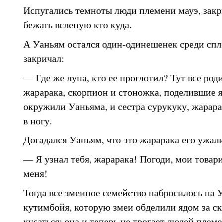
Испугались темноты люди племени мауэ, закр
бежать вслепую кто куда.
А Уаньям остался один-одинешенек среди спл
закричал:
— Где же луна, кто ее проглотил? Тут все ро
жарарака, скорпион и стоножка, поделившие 
окружили Уаньяма, и сестра сурукуку, жарара
в ногу.
Догадался Уаньям, что это жарарака его ужали
— Я узнал тебя, жарарака! Погоди, мои товар
меня!
Тогда все змеиное семейство набросилось на 
кутимбойя, которую змеи обделили ядом за ск
кусаться; она и теперь не трогает людей плем