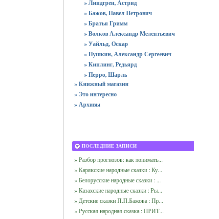
» Линдгрен, Астрид
» Бажов, Павел Петрович
» Братья Гримм
» Волков Александр Мелентьевич
» Уайльд, Оскар
» Пушкин, Александр Сергеевич
» Киплинг, Редьярд
» Перро, Шарль
» Книжный магазин
» Это интересно
» Архивы
ПОСЛЕДНИЕ ЗАПИСИ
» Разбор прогнозов: как понимать...
» Карякские народные сказки : Ку...
» Белорусские народные сказки : ...
» Казахские народные сказки : Ры...
» Детские сказки П.П.Бажова : Пр...
» Русская народная сказка : ПРИТ...