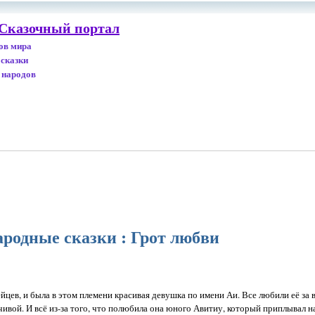
 Сказочный портал
дов мира
 сказки
 народов
родные сказки : Грот любви
цев, и была в этом племени красивая девушка по имени Аи. Все любили её за в
мчивой. И всё из-за того, что полюбила она юного Авитиу, который приплывал н