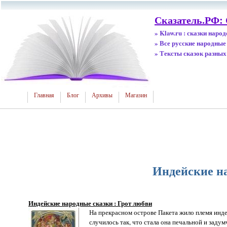
Сказатель.РФ:
» Klaw.ru : сказки наро
» Все русские народные
» Тексты сказок разных
Главная
Блог
Архивы
Магазин
Индейские на
Индейские народные сказки : Грот любви
На прекрасном острове Пакета жило племя индей
случилось так, что стала она печальной и заду