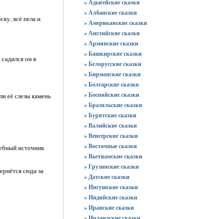
» Адыгейские сказки
» Албанские сказки
ку, всё пела и
» Американские сказки
» Английские сказки
» Армянские сказки
» Башкирские сказки
 садился он в
» Белорусские сказки
» Бирманские сказки
» Болгарские сказки
» Боснийские сказки
ли её слезы камень
» Бразильские сказки
» Бурятские сказки
» Валийские сказки
» Венгерские сказки
» Восточные сказки
шебный источник
» Вьетнамские сказки
» Грузинские сказки
ернётся сюда за
» Датские сказки
» Ингушские сказки
» Индийские сказки
» Иранские сказки
» Ирландские сказки