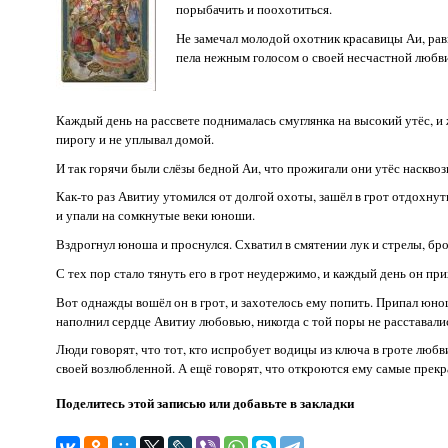
порыбачить и поохотиться.
Не замечал молодой охотник красавицы Аи, равн
пела нежным голосом о своей несчастной любви
Каждый день на рассвете поднималась смуглянка на высокий утёс, и 
пирогу и не уплывал домой.
И так горячи были слёзы бедной Аи, что прожигали они утёс насквозь,
Как-то раз Авитиу утомился от долгой охоты, зашёл в грот отдохнуть
и упали на сомкнутые веки юноши.
Вздрогнул юноша и проснулся. Схватил в смятении лук и стрелы, бро
С тех пор стало тянуть его в грот неудержимо, и каждый день он п
Вот однажды вошёл он в грот, и захотелось ему попить. Припал юнош
наполнил сердце Авитиу любовью, никогда с той поры не расставалис
Люди говорят, что тот, кто испробует водицы из ключа в гроте любв
своей возлюбленной. А ещё говорят, что откроются ему самые прек
Поделитесь этой записью или добавьте в закладки