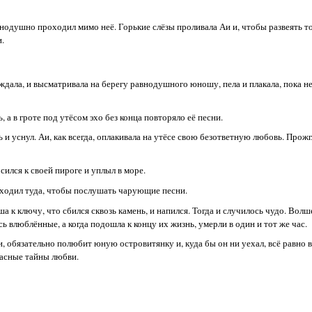
одушно проходил мимо неё. Горькие слёзы проливала Аи и, чтобы развеять тос
.
ждала, и высматривала на берегу равнодушного юношу, пела и плакала, пока не
 а в гроте под утёсом эхо без конца повторяло её песни.
 и уснул. Аи, как всегда, оплакивала на утёсе свою безответную любовь. Прожг
сился к своей пироге и уплыл в море.
риходил туда, чтобы послушать чарующие песни.
а к ключу, что сбился сквозь камень, и напился. Тогда и случилось чудо. Вол
ь влюблённые, а когда подошла к концу их жизнь, умерли в один и тот же час.
и, обязательно полюбит юную островитянку и, куда бы он ни уехал, всё равно в
расные тайны любви.