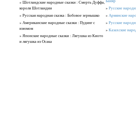
Байяр
» Шотландские народные сказки : Смерть Дуффа,
короля Шотландии
»
Русские народны
» Русская народная сказка : Бобовое зернышко
»
Армянские наро
» Американские народные сказки : Пудинг с
»
Русские народны
изюмом
»
Казахские наро
» Японские народные сказки : Лягушка из Киото
и лягушка из Осака