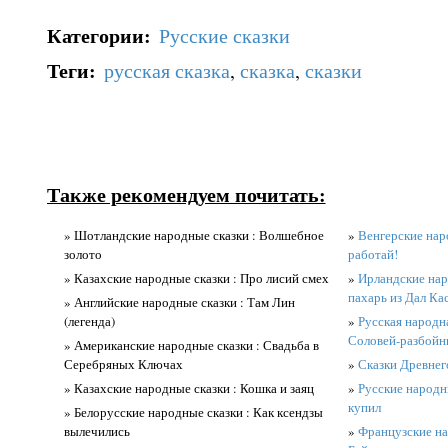
Категории
:
Русские сказки
Теги
:
русская сказка
,
сказка
,
сказки
Также рекомендуем почитать:
» Шотландские народные сказки : Волшебное
»
Венгерские наро
золото
работай!
» Казахские народные сказки : Про лисий смех
»
Ирландские нар
пахарь из Дал Ка
» Английские народные сказки : Там Лин
(легенда)
»
Русская народн
Соловей-разбойн
» Американские народные сказки : Свадьба в
Серебряных Ключах
»
Сказки Древнег
» Казахские народные сказки : Кошка и заяц
»
Русские народны
купил
» Белорусские народные сказки : Как ксендзы
вылечились
»
Французские на