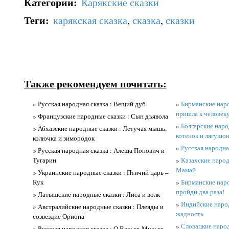
Категории
:
Карякские сказки
Теги
:
карякская сказка
,
сказка
,
сказки
Также рекомендуем почитать:
» Русская народная сказка : Вещий дуб
»
Бирманские наро
пришла к человек
» Французские народные сказки : Сын дъявола
»
Болгарские наро
» Абхазские народные сказки : Летучая мышь,
котенок и лягушо
колючка и зимородок
»
Русская народна
» Русская народная сказка : Алеша Попович и
Тугарин
»
Казахские народ
Мамай
» Украинские народные сказки : Птичий царь –
Кук
»
Бирманские наро
пройди два раза!
» Латышские народные сказки : Лиса и волк
»
Индийские народ
» Австралийские народные сказки : Плеяды и
жадность
созвездие Ориона
»
Словацкие народ
» Русская народная сказка : О Ваське-Муське