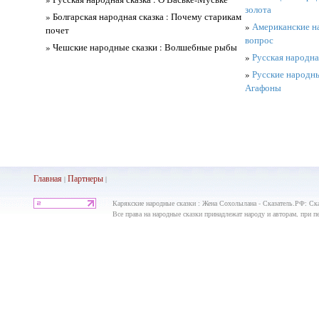
золота
» Болгарская народная сказка : Почему старикам
»
Американские на
почет
вопрос
» Чешские народные сказки : Волшебные рыбы
»
Русская народна
»
Русские народные
Агафоны
Главная
Партнеры
|
|
Карякские народные сказки : Жена Сохолылана - Сказатель.РФ: Ск
Все права на народные сказки принадлежат народу и авторам, при пе