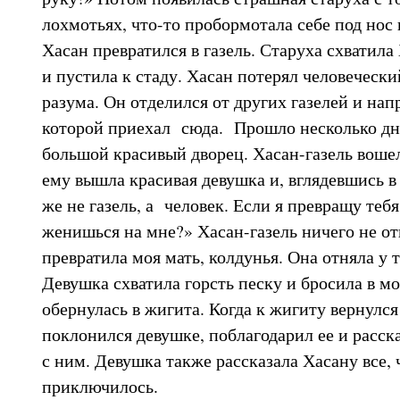
лохмотьях, что-то пробормотала себе под нос 
Хасан превратился в газель. Старуха схватила
и пустила к стаду. Хасан потерял человечески
разума. Он отделился от других газелей и нап
которой приехал сюда. Прошло несколько д
большой красивый дворец. Хасан-газель воше
ему вышла красивая девушка и, вглядевшись в 
же не газель, а человек. Если я превращу тебя
женишься на мне?» Хасан-газель ничего не отв
превратила моя мать, колдунья. Она отняла у т
Девушка схватила горсть песку и бросила в мо
обернулась в жигита. Когда к жигиту вернулся
поклонился девушке, поблагодарил ее и расска
с ним. Девушка также рассказала Хасану все, 
приключилось.