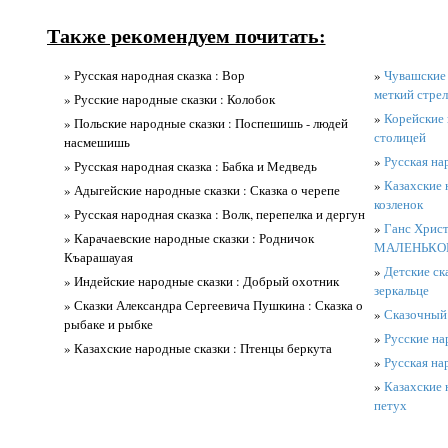
Также рекомендуем почитать:
» Русская народная сказка : Вор
»
Чувашские 
меткий стре
» Русские народные сказки : Колобок
»
Корейские 
» Польские народные сказки : Поспешишь - людей
столицей
насмешишь
»
Русская на
» Русская народная сказка : Бабка и Медведь
»
Казахские 
» Адыгейские народные сказки : Сказка о черепе
козленок
» Русская народная сказка : Волк, перепелка и дергун
»
Ганс Хрис
» Карачаевские народные сказки : Родничок
МАЛЕНЬКО
Къарашауая
»
Детские ск
» Индейские народные сказки : Добрый охотник
зеркальце
» Сказки Александра Сергеевича Пушкина : Сказка о
»
Сказочный 
рыбаке и рыбке
»
Русские на
» Казахские народные сказки : Птенцы беркута
»
Русская на
»
Казахские 
петух