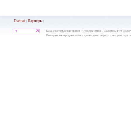
Главная
Партнеры
|
|
Казахские народные сказки : Чудесная птица - Сказатель.РФ: Сказо
Все права на народные сказки принадлежат народу и авторам, при пе