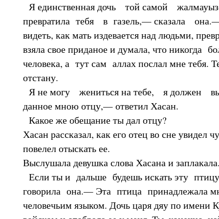
Я единственная дочь той самой жалмауыз-
превратила тебя в газель,— сказала она.
видеть, как мать издевается над людьми, прев
взяла свое приданое и думала, что никогда 
человека, а тут сам аллах послал мне тебя. Те
отстану.
Я не могу жениться на тебе, я должен вы
данное мною отцу,— ответил Хасан.
Какое же обещание ты дал отцу?
Хасан рассказал, как его отец во сне увидел 
повелел отыскать ее.
Выслушала девушка слова Хасана и заплакала
Если ты и дальше будешь искать эту птицу
говорила она.— Эта птица принадлежала мн
человечьим языком. Дочь царя дяу по имени 
войском и отобрала ее у меня. Ты, конечно, н