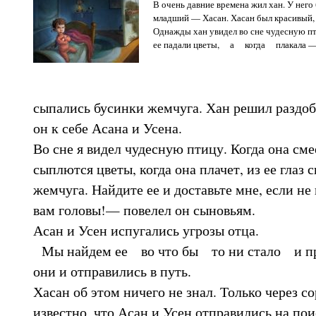
В очень давние времена жил хан. У него
младший — Хасан. Хасан был красивый, 
Однажды хан увидел во сне чудесную пти
ее падали цветы, а когда плакала —
сыпались бусинки жемчуга. Хан решил раздоб
он к себе Асана и Усена.
Во сне я видел чудесную птицу. Когда она смее
сыплются цветы, когда она плачет, из ее глаз
жемчуга. Найдите ее и доставьте мне, если не
вам головы!— повелел он сыновьям.
Асан и Усен испугались угрозы отца.
Мы найдем ее во что бы то ни стало и пр
они и отправились в путь.
Хасан об этом ничего не знал. Только через с
известно, что Асан и Усен отправились на по