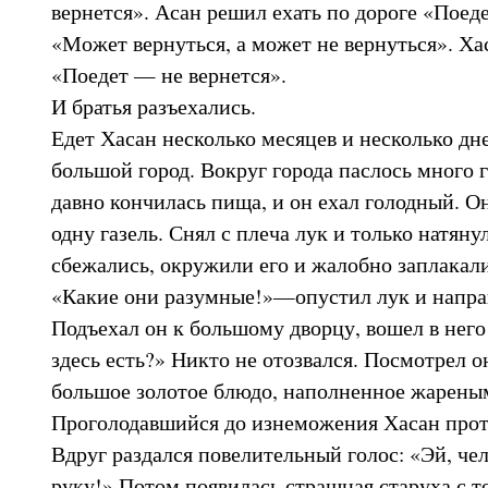
вернется». Асан решил ехать по дороге «Поед
«Может вернуться, а может не вернуться». Ха
«Поедет — не вернется».
И братья разъехались.
Едет Хасан несколько месяцев и несколько дн
большой город. Вокруг города паслось много 
давно кончилась пища, и он ехал голодный. О
одну газель. Снял с плеча лук и только натянул
сбежались, окружили его и жалобно заплакали
«Какие они разумные!»—опустил лук и направ
Подъехал он к большому дворцу, вошел в него 
здесь есть?» Никто не отозвался. Посмотрел о
большое золотое блюдо, наполненное жарены
Проголодавшийся до изнеможения Хасан прот
Вдруг раздался повелительный голос: «Эй, че
руку!» Потом появилась страшная старуха с т