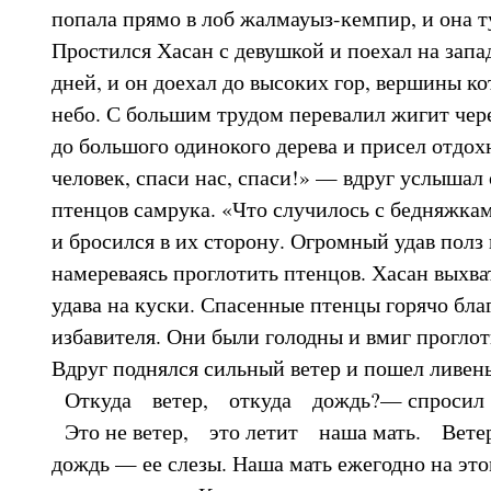
попала прямо в лоб жалмауыз-кемпир, и она т
Простился Хасан с девушкой и поехал на запа
дней, и он доехал до высоких гор, вершины к
небо. С большим трудом перевалил жигит чере
до большого одинокого дерева и присел отдохн
человек, спаси нас, спаси!» — вдруг услышал
птенцов самрука. «Что случилось с бедняжк
и бросился в их сторону. Огромный удав полз 
намереваясь проглотить птенцов. Хасан выхва
удава на куски. Спасенные птенцы горячо бла
избавителя. Они были голодны и вмиг проглот
Вдруг поднялся сильный ветер и пошел ливень
Откуда ветер, откуда дождь?— спросил 
Это не ветер, это летит наша мать. Ветер
дождь — ее слезы. Наша мать ежегодно на это