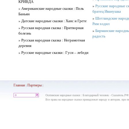
КРИВДА
»
Русские народные ск
» Американские народные сказки : Поль
братец Иванушка
Баньян
»
Шотландские народн
» Датские народные сказки : Ханс и Грете
Рим ходил
» Русская народная сказка : Притворная
»
Бирманские народные
болезнь
радость
» Русская народная сказка : Неграмотная
деревня
» Русские народные сказки : Гуси – лебеди
Главная
Партнеры
|
|
Осетинские народные сказки : Благодарный человек - Сказатель.РФ
Все права на народные сказки принадлежат народу и авторам, при пе