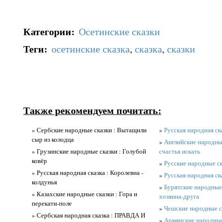
Категории
:
Осетинские сказки
Теги
:
осетинские сказка
,
сказка
,
сказки
Также рекомендуем почитать:
» Сербские народные сказки : Вытащили
»
Русская народная ск
сыр из колодца
»
Английские народные
» Грузинские народные сказки : Голубой
счастья искать
ковёр
»
Русские народные ск
» Русская народная сказка : Королевна -
»
Русская народная ск
колдунья
»
Бурятские народные 
» Казахские народные сказки : Гора и
хозяина-друга
перекати-поле
»
Чешские народные ск
» Сербская народная сказка : ПРАВДА И
»
Армянские народные 