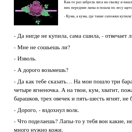
Как-то раз забрела лиса на свалку и наш
них передние лапы и пошла по лесу щего
- Кума, а кума, где такие сапожки купила
- Да нигде не купила, сама сшила, - отвечает л
- Мне не сошьешь ли?
- Изволь.
- А дорого возьмешь?
- Да как тебе сказать… На мои пошло три бара
четыре ягненочка. А на твои, кум, хватит, пож
барашков, трех овечек и пять-шесть ягнят, не 
- Дорого, - вздохнул волк.
- Что поделаешь? Лапы-то у тебя вон какие, н
много нужно кожи.