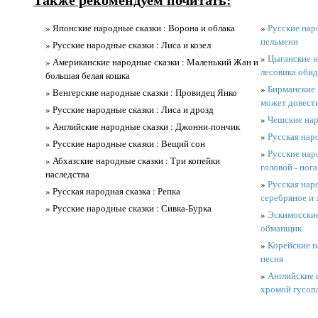
» Японские народные сказки : Ворона и облака
»
Русские нар
пельмени
» Русские народные сказки : Лиса и козел
»
Цыганские н
» Американские народные сказки : Маленький Жан и
лесовика обид
большая белая кошка
»
Бирманские 
» Венгерские народные сказки : Провидец Янко
может довести
» Русские народные сказки : Лиса и дрозд
»
Чешские нар
» Английские народные сказки : Джонни-пончик
»
Русская наро
» Русские народные сказки : Вещий сон
»
Русские нар
» Абхазские народные сказки : Три копейки
головой - ног
наследства
»
Русская наро
» Русская народная сказка : Репка
серебряное и 
» Русские народные сказки : Сивка-Бурка
»
Эскимосские
обманщик
»
Корейские н
песня
»
Английские 
хромой гусоп