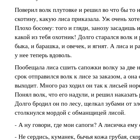
Поверил волк плутовке и решил во что бы то 
скотину, какую лиса приказала. Уж очень хот
Плохо босому: того и гляди, занозу засадишь 
какой из тебя охотник! Долго старался волк и
быка, и барашка, и овечек, и ягнят. А лиса и 
у нее теперь вдоволь.
Пообещала лиса сшить сапожки волку за две 
срок отправился волк к лисе за заказом, а она 
выходит. Много раз ходил он так к лисьей норе,
Понял волк, что его надули, и решил наказат
Долго бродил он по лесу, щелкал зубами от з
столкнулся мордой с обманщицей лисой.
- А ну говори, где мои сапоги? А лисичка ему
- Не сердись, куманек, бычья кожа грубая, ско