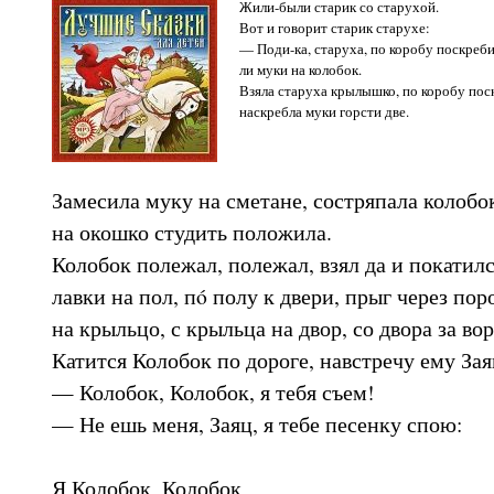
Жили-были старик со старухой.
Вот и говорит старик старухе:
— Поди-ка, старуха, по коробу поскреби
ли муки на колобок.
Взяла старуха крылышко, по коробу поск
наскребла муки горсти две.
Замесила муку на сметане, состряпала колобок
на окошко студить положила.
Колобок полежал, полежал, взял да и покатилс
лавки на пол, пó полу к двери, прыг через пор
на крыльцо, с крыльца на двор, со двора за во
Катится Колобок по дороге, навстречу ему Зая
— Колобок, Колобок, я тебя съем!
— Не ешь меня, Заяц, я тебе песенку спою:
Я Колобок, Колобок,