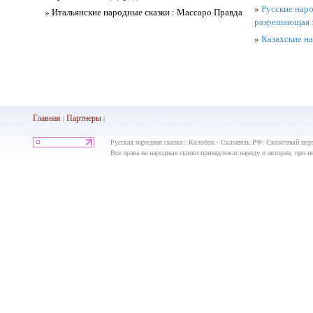
»
Русские наро
» Итальянские народные сказки : Массаро Правда
разрешающая 
»
Казахские на
Главная
Партнеры
|
|
Русская народная сказка : Колобок - Сказатель.РФ: Сказочный пор
Все права на народные сказки принадлежат народу и авторам, при пе