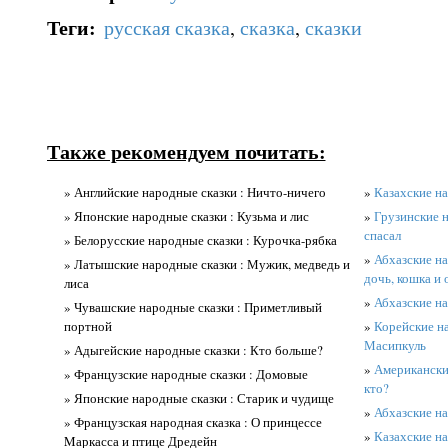
Теги
:
русская сказка
,
сказка
,
сказки
Также рекомендуем почитать:
» Английские народные сказки : Ничто-ничего
»
Казахские на
» Японские народные сказки : Кузьма и лис
»
Грузинские н
спасал
» Белорусские народные сказки : Курочка-рябка
»
Абхазские на
» Латышские народные сказки : Мужик, медведь и
дочь, кошка и 
лиса
»
Абхазские н
» Чувашские народные сказки : Приметливый
портной
»
Корейские н
Масипкуль
» Адыгейские народные сказки : Кто больше?
»
Американские
» Французские народные сказки : Домовые
кто?
» Японские народные сказки : Старик и чудище
»
Абхазские на
» Французская народная сказка : О принцессе
»
Казахские на
Mаркасса и птице Дредейн