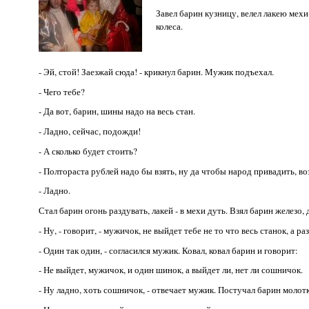
Завел барин кузницу, велел лакею мехи
колеса.
- Эй, стой! Заезжай сюда! - крикнул барин. Мужик подъехал.
- Чего тебе?
- Да вот, барин, шины надо на весь стан.
- Ладно, сейчас, подожди!
- А сколько будет стоить?
- Полтораста рублей надо бы взять, ну да чтобы народ привадить, во
- Ладно.
Стал барин огонь раздувать, лакей - в мехи дуть. Взял барин железо, д
- Ну, - говорит, - мужичок, не выйдет тебе не то что весь станок, а р
- Один так один, - согласился мужик. Ковал, ковал барин и говорит:
- Не выйдет, мужичок, и один шинок, а выйдет ли, нет ли сошничок.
- Ну ладно, хоть сошничок, - отвечает мужик. Постучал барин молот