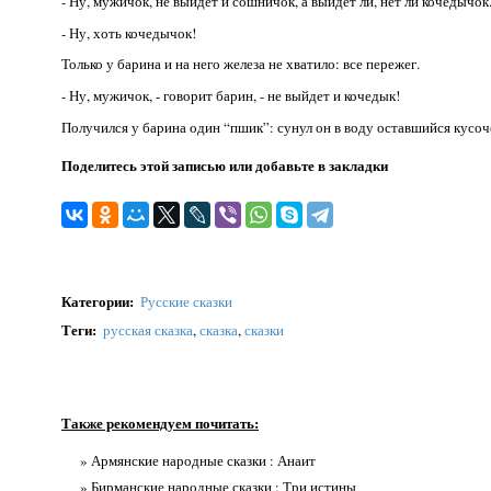
- Ну, мужичок, не выйдет и сошничок, а выйдет ли, нет ли кочедычок
- Ну, хоть кочедычок!
Только у барина и на него железа не хватило: все пережег.
- Ну, мужичок, - говорит барин, - не выйдет и кочедык!
Получился у барина один “пшик”: сунул он в воду оставшийся кусоче
Поделитесь этой записью или добавьте в закладки
Категории
:
Русские сказки
Теги
:
русская сказка
,
сказка
,
сказки
Также рекомендуем почитать:
» Армянские народные сказки : Анаит
» Бирманские народные сказки : Три истины