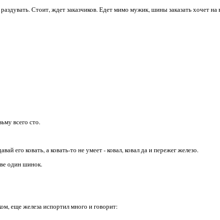
 раздувать. Стоит, ждет заказчиков. Едет мимо мужик, шины заказать хочет на 
зьму всего сто.
авай его ковать, а ковать-то не умеет - ковал, ковал да и пережег железо.
азве один шинок.
ком, еще железа испортил много и говорит: