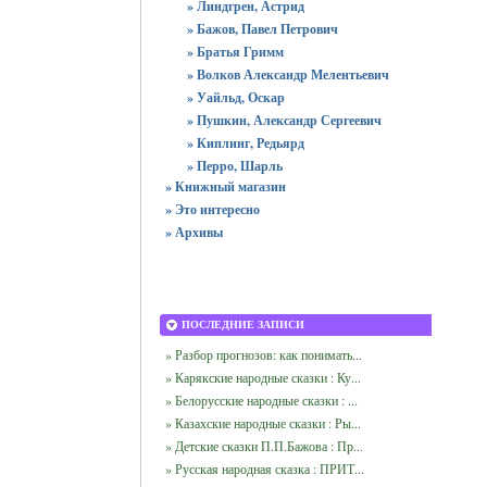
» Линдгрен, Астрид
» Бажов, Павел Петрович
» Братья Гримм
» Волков Александр Мелентьевич
» Уайльд, Оскар
» Пушкин, Александр Сергеевич
» Киплинг, Редьярд
» Перро, Шарль
» Книжный магазин
» Это интересно
» Архивы
ПОСЛЕДНИЕ ЗАПИСИ
» Разбор прогнозов: как понимать...
» Карякские народные сказки : Ку...
» Белорусские народные сказки : ...
» Казахские народные сказки : Ры...
» Детские сказки П.П.Бажова : Пр...
» Русская народная сказка : ПРИТ...