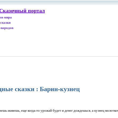
 Сказочный портал
дов мира
 сказки
 народов
дные сказки : Барин-кузнец
ешь-живешь, еще когда-то урожай будет и денег дождешься, а кузнец молотком