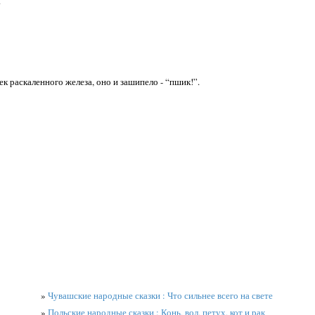
.
к раскаленного железа, оно и зашипело - “пшик!”.
»
Чувашские народные сказки : Что сильнее всего на свете
»
Польские народные сказки : Конь, вол, петух, кот и рак