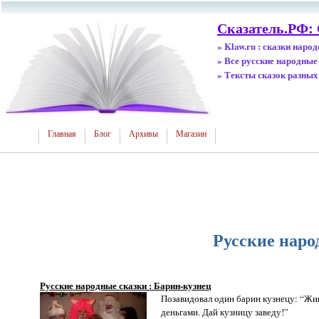
Сказатель.РФ:
» Klaw.ru : сказки наро
» Все русские народные
» Тексты сказок разных
Главная
Блог
Архивы
Магазин
Русские наро
Русские народные сказки : Барин-кузнец
Позавидовал один барин кузнецу: “Жив
деньгами. Дай кузницу заведу!”