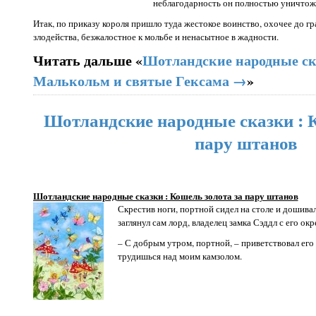
неблагодарность он полностью уничтожи
Итак, по приказу короля пришло туда жестокое воинство, охочее до гр
злодейства, безжалостное к мольбе и ненасытное в жадности.
Читать дальше «
Шотландские народные ск
Малькольм и святые Гексама →
»
Шотландские народные сказки : 
пару штанов
Шотландские народные сказки : Кошель золота за пару штанов
Скрестив ноги, портной сидел на столе и дошивал
заглянул сам лорд, владелец замка Сэддл с его ок
– С добрым утром, портной, – приветствовал его 
трудишься над моим камзолом.