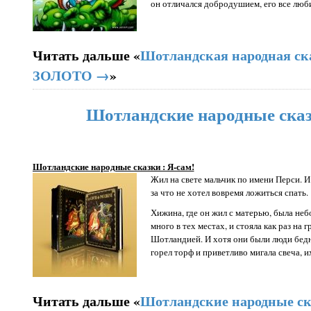
он отличался добродушием, его все люб
Читать дальше «
Шотландская народная с
ЗОЛОТО →
»
Шотландские народные сказ
Шотландские народные сказки : Я-сам!
Жил на свете мальчик по имени Перси. И 
за что не хотел вовремя ложиться спать.
Хижина, где он жил с матерью, была небо
много в тех местах, и стояла как раз на
Шотландией. И хотя они были люди бедны
горел торф и приветливо мигала свеча, и
Читать дальше «
Шотландские народные ск