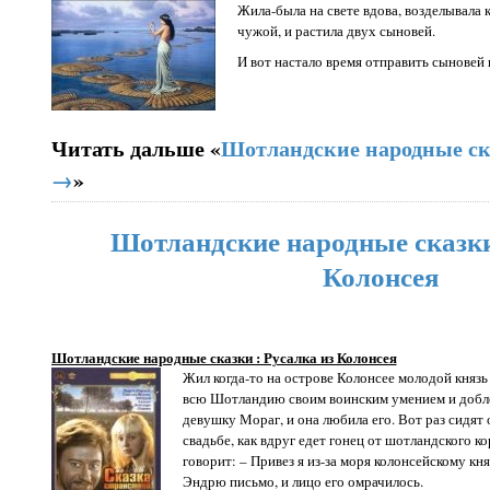
Жила-была на свете вдова, возделывала кл
чужой, и растила двух сыновей.
И вот настало время отправить сыновей и
Читать дальше «
Шотландские народные ск
→
»
Шотландские народные сказки 
Колонсея
Шотландские народные сказки : Русалка из Колонсея
Жил когда-то на острове Колонсее молодой князь
всю Шотландию своим воинским умением и добл
девушку Мораг, и она любила его. Вот раз сидят 
свадьбе, как вдруг едет гонец от шотландского к
говорит: – Привез я из-за моря колонсейскому кн
Эндрю письмо, и лицо его омрачилось.