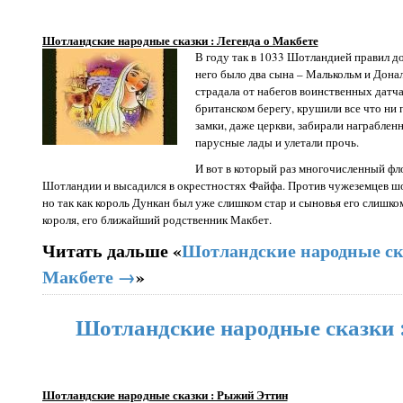
Шотландские народные сказки : Легенда о Макбете
В году так в 1033 Шотландией правил д
него было два сына – Малькольм и Дона
страдала от набегов воинственных датч
британском берегу, крушили все что ни 
замки, даже церкви, забирали награбленн
парусные лады и улетали прочь.
И вот в который раз многочисленный фл
Шотландии и высадился в окрестностях Файфа. Против чужеземцев 
но так как король Дункан был уже слишком стар и сыновья его слишко
короля, его ближайший родственник Макбет.
Читать дальше «
Шотландские народные ска
Макбете →
»
Шотландские народные сказки 
Шотландские народные сказки : Рыжий Эттин