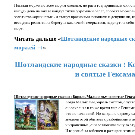
Плавали моржи по всем морям-океанам, но раз в год принимали они опя
нибудь день на закате найдут тихий укромный берег, сбросят моржов
золотисто-коричневые - и станут красивыми юношами и девушками, ка
весь день резвятся на берегу, а как начнёт смеркаться, наденут на се
море.
Читать дальше «
Шотландские народные ска
моржей →
»
Шотландские народные сказки : 
и святые Гексам
Шотландские народные сказки : Король Малькольм и святые Гекс
Когда Малькольм, король скоттов, опус
он сохранял в то же время мир с Гексам
что почили в ней. Но когда, по одному с
землями этой обители к разбойникам и 
и израненные, они возложили вину за эт
И король был взбешен и разъярен этим о