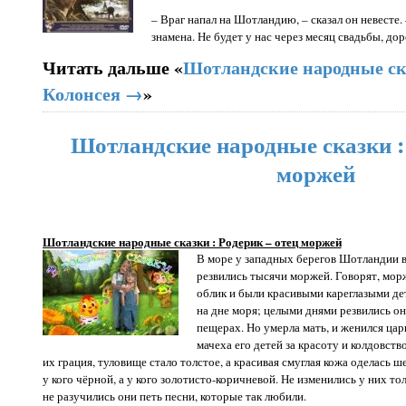
– Враг напал на Шотландию, – сказал он невесте.
знамена. Не будет у нас через месяц свадьбы, до
Читать дальше «
Шотландские народные ска
Колонсея →
»
Шотландские народные сказки : 
моржей
Шотландские народные сказки : Родерик – отец моржей
В море у западных берегов Шотландии в
резвились тысячи моржей. Говорят, морж
облик и были красивыми кареглазыми де
на дне моря; целыми днями резвились он
пещерах. Но умерла мать, и женился цар
мачеха его детей за красоту и колдовств
их грация, туловище стало толстое, а красивая смуглая кожа оделась ш
у кого чёрной, а у кого золотисто-коричневой. Не изменились у них толь
не разучились они петь песни, которые так любили.