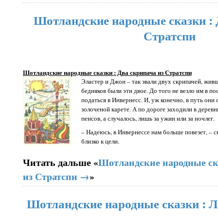
Шотландские народные сказки : 
Стратспи
Шотландские народные сказки : Два скрипача из Стратспи
Эластер и Джон – так звали двух скрипачей, живш
бедняков были эти двое. До того не везло им в п
податься в Инвернесс. И, уж конечно, в путь они 
золоченой карете. А по дороге заходили в деревни
пенсов, а случалось, лишь за ужин или за ночлег.
– Надеюсь, в Инвернессе нам больше повезет, – с
близко к цели.
Читать дальше «
Шотландские народные ск
из Стратспи →
»
Шотландские народные сказки : Л