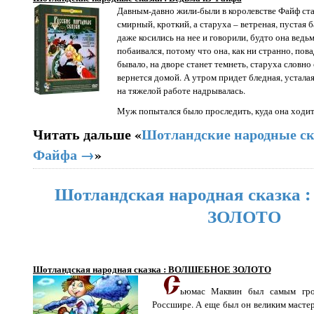
Давным-давно жили-были в королевстве Файф ста
смирный, кроткий, а старуха – ветреная, пустая 
даже косились на нее и говорили, будто она ведьм
побаивался, потому что она, как ни странно, пова
бывало, на дворе станет темнеть, старуха словно с
вернется домой. А утром придет бледная, усталая
на тяжелой работе надрывалась.
Муж попытался было проследить, куда она ходит и
Читать дальше «
Шотландские народные ска
Файфа →
»
Шотландская народная сказк
ЗОЛОТО
Шотландская народная сказка : ВОЛШЕБНОЕ ЗОЛОТО
ьюмас Маквин был самым гро
Россшире. А еще был он великим мастер