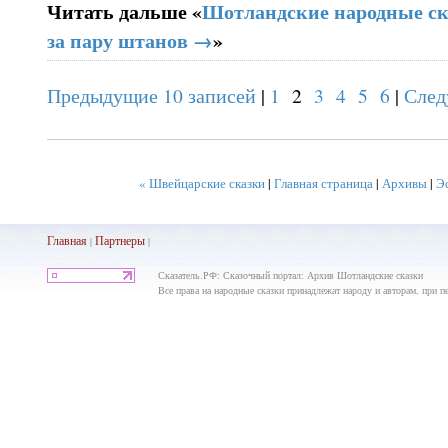
Читать дальше «
Шотландские народные ск
за пару штанов →
»
Предыдущие 10 записей
|
1
2
3
4
5
6
|
След
« Швейцарские сказки
|
Главная страница
|
Архивы
|
Эс
Главная
Партнеры
|
|
Сказатель.РФ: Сказочный портал: Архив Шотландские сказки
Все права на народные сказки принадлежат народу и авторам, при пе