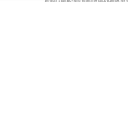
Все права на народные сказки принадлежат народу и авторам, при пе