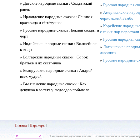
» Датские народные сказки : Солдатский
»
Русская народная с
ранец
»
Американские народ
» Ирландские народные сказки : Ленивая
чернокожий Замбо
красавица и её тётушки
»
Корейские народные 
» Русские народные сказки : Беглый солдат и
с каких пор перестали
черт
»
Русская народная ска
» Индийские народные сказки : Волшебное
»
Латышские народные 
кольцо
лавочник
» Болгарские народные сказки : Сорок
»
Русские народные ск
братьев и их сестричка
» Белорусские народные сказки : Андрей
всех мудрей
» Вьетнамские народные сказки : Как
девушка в гостях у людоедов побывала
Главная
Партнеры
|
|
Американские народные сказки : Вечный двигатель в солнечном мор