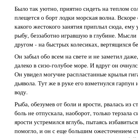
Было так уютно, приятно сидеть на теплом сол
плещется о борт лодки морская волна. Вскоре 
какого жестокого занятия приплыл сюда, ему 
рыбу, беззаботно игравшую в глубине. Мысли 
другом - на быстрых колесиках, вертящихся б
Он забыл обо всем на свете и не заметил даже
далеко в сизо-голубое море. И вдруг он очнулся
Он увидел могучие распластанные крылья гиг
дьявола. Тут же в руке его взметнулся гарпун 
воду.
Рыба, обезумев от боли и ярости, рвалась из с
боль не отпускала, наоборот, только терзала с
ярости устремился вглубь, пытаясь избавиться
помогло, и он с еще большим ожесточением ст