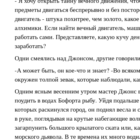
- Я хочу открыть тайну вечного движения, чт
предметы двигаться беспрерывно и без пост
двигатель - штука похитрее, чем золото, како
алхимики. Если найти вечный двигатель, маши
работать сами. Представляете, какую кучу де
заработать?
Одни смеялись над Джонсом, другие говорили
-А может быть, он кое-что и знает? -Во всяком
окружен толпой зевак, которые наблюдали, как
Одним ясным весенним утром мастер Джонс в
поудить в водах Бофорта рыбу. Уйдя подальше 
которых раскинулся город, он поднял весла и 
в руке, поглядывая на крутые набегающие вол
загарпунить большого крылатого ската или, ка
морского дьявола. В те времена их много води