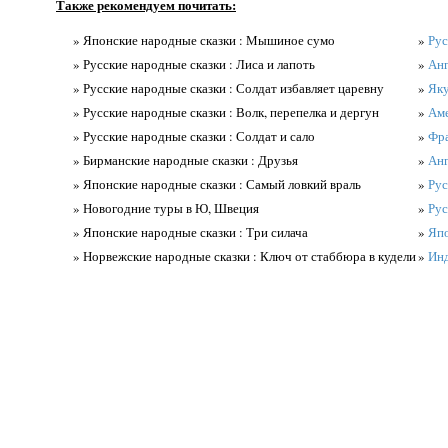
Также рекомендуем почитать:
» Японские народные сказки : Мышиное сумо
»
Рус
» Русские народные сказки : Лиса и лапоть
»
Анг
» Русские народные сказки : Солдат избавляет царевну
»
Яку
» Русские народные сказки : Волк, перепелка и дергун
»
Аме
» Русские народные сказки : Солдат и сало
»
Фра
» Бирманские народные сказки : Друзья
»
Анг
» Японские народные сказки : Самый ловкий враль
»
Рус
» Новогодние туры в Ю, Швеция
»
Рус
» Японские народные сказки : Три силача
»
Япо
» Норвежские народные сказки : Ключ от стаббюра в кудели
»
Инд