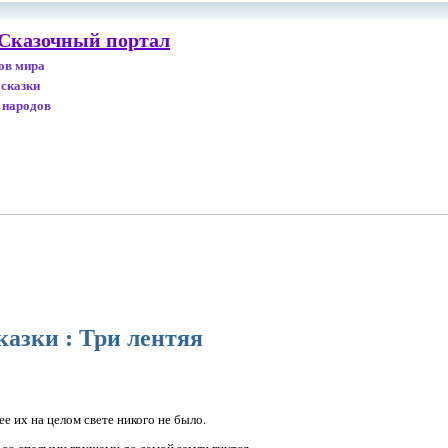
 Сказочный портал
дов мира
 сказки
 народов
казки : Три лентяя
е их на целом свете никого не было.
и со спелыми грушами до самой земли гнутся.