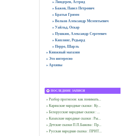
» Линдгрен, Астрид
» Бажов, Павел Петрович
» Братья Гримм
» Волков Александр Мелентьевич
» Уайльд, Оскар
» Пушкин, Александр Сергеевич
» Киплинг, Редьярд
» Перро, Шарль
» Книжный магазин
» Это интересно
» Архивы
ПОСЛЕДНИЕ ЗАПИСИ
» Разбор прогнозов: как понимать...
» Карякские народные сказки : Ку...
» Белорусские народные сказки : ...
» Казахские народные сказки : Ры...
» Детские сказки П.П.Бажова : Пр...
» Русская народная сказка : ПРИТ...