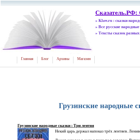
Сказатель.РФ:
» Klaw.ru : сказки наро
» Все русские народные
» Тексты сказок разных
Главная
Блог
Архивы
Магазин
Грузинские народные с
Грузинские народные сказки : Три лентяя
Некий царь держал напоказ трёх лентяев. Лениве
Лежат они раз в саду в тени под деревом. Ветк