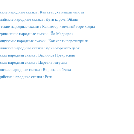
ские народные сказки : Как старуха нашла лапоть
лийские народные сказки : Дети короля Эйлпа
тские народные сказки : Как ветер к великой горе ходил
риканские народные сказки : Йо Мадьярок
нцузские народные сказки : Как черти перехитрили
лийские народные сказки : Дочь морского царя
ская народная сказка : Василиса Прекрасная
ская народная сказка : Царевна-лягушка
нские народные сказки : Ворона и облака
ийские народные сказки : Репа