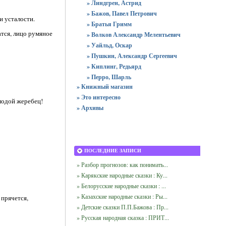
» Линдгрен, Астрид
» Бажов, Павел Петрович
и усталости.
» Братья Гримм
атся, лицо румяное
» Волков Александр Мелентьевич
» Уайльд, Оскар
» Пушкин, Александр Сергеевич
» Киплинг, Редьярд
» Перро, Шарль
» Книжный магазин
» Это интересно
олодой жеребец!
» Архивы
ПОСЛЕДНИЕ ЗАПИСИ
» Разбор прогнозов: как понимать...
» Карякские народные сказки : Ку...
» Белорусские народные сказки : ...
» Казахские народные сказки : Ры...
 прячется,
» Детские сказки П.П.Бажова : Пр...
» Русская народная сказка : ПРИТ...