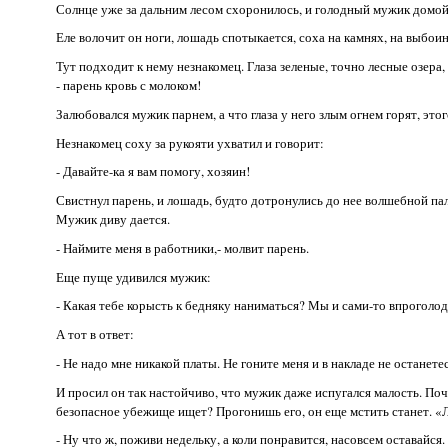
Солнце уже за дальним лесом схоронилось, и голодный мужик домой
Еле волочит он ноги, лошадь спотыкается, соха на камнях, на выбоин
Тут подходит к нему незнакомец. Глаза зеленые, точно лесные озера
- парень кровь с молоком!
Залюбовался мужик парнем, а что глаза у него злым огнем горят, этог
Незнакомец соху за рукояти ухватил и говорит:
- Давайте-ка я вам помогу, хозяин!
Свистнул парень, и лошадь, будто дотронулись до нее волшебной пал
Мужик диву дается.
- Наймите меня в работники,- молвит парень.
Еще пуще удивился мужик:
- Какая тебе корысть к бедняку наниматься? Мы и сами-то впроголодь
А тот в ответ:
- Не надо мне никакой платы. Не гоните меня и в накладе не останетес
И просил он так настойчиво, что мужик даже испугался малость. Поч
безопасное убежище ищет? Прогонишь его, он еще мстить станет. «Л
- Ну что ж, поживи недельку, а коли понравится, насовсем оставайся.