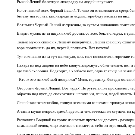
Рыжий Леший болотную лихорадку на людей напускает.
Но отчаянней всех Черный Леший. Только он отваживается средь бела
бы ему натворить, как навредить людям, горе-беду наслать на них.
Вот вылез Черный Леший из трясины, за кустом шиповника притаился.
Видит: мужик из-за пазухи хлеб достал, со всех боков оглядел, в тря
Только мужик спиной к Лешему повернулся, Леший краюшку схватил 
вора проклинать да их, чертей, поминать. Вот потеха!
Тут солнышко из-за туч выглянуло, весь свет позолотило, короткие те
Пахарь из-под ладони на небо глянул, вздохнул с облегчением: вот и 
где хлеб схоронил. Подходит, а хлеба-то нет, одна тряпица на земле 
- Кто ж это на хлеб мой позарился? Меня, горемыку, без еды оставил
Оторопел Черный Леший. Вот чудак! Не ругается, не проклинает, чер
обратно под куст, да спохватился: негоже им, лешим, людей жалеть. 
Леший загоготал злобно, топнул козлиными копытами, тряхнул козлин
А там, в глуши непроходимой, где нога человеческая не ступала, н
Развалился Водяной на троне из ивовых прутьев и дремлет - размори
камышовый венок, лицо зеленью отливает; из себя он огромный, пуз
Дела он все справил: леших да бесенят в разные стороны разослал - 