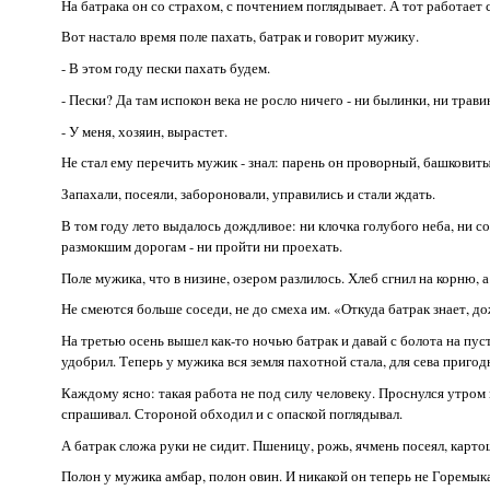
На батрака он со страхом, с почтением поглядывает. А тот работает с
Вот настало время поле пахать, батрак и говорит мужику.
- В этом году пески пахать будем.
- Пески? Да там испокон века не росло ничего - ни былинки, ни трави
- У меня, хозяин, вырастет.
Не стал ему перечить мужик - знал: парень он проворный, башковиты
Запахали, посеяли, забороновали, управились и стали ждать.
В том году лето выдалось дождливое: ни клочка голубого неба, ни 
размокшим дорогам - ни пройти ни проехать.
Поле мужика, что в низине, озером разлилось. Хлеб сгнил на корню,
Не смеются больше соседи, не до смеха им. «Откуда батрак знает, до
На третью осень вышел как-то ночью батрак и давай с болота на пус
удобрил. Теперь у мужика вся земля пахотной стала, для сева пригод
Каждому ясно: такая работа не под силу человеку. Проснулся утром 
спрашивал. Стороной обходил и с опаской поглядывал.
А батрак сложа руки не сидит. Пшеницу, рожь, ячмень посеял, карт
Полон у мужика амбар, полон овин. И никакой он теперь не Горемыка,