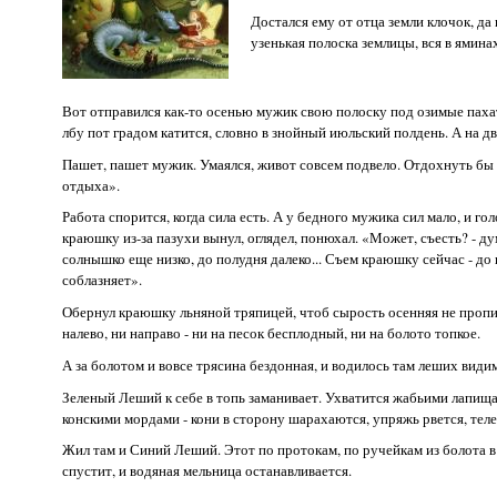
Достался ему от отца земли клочок, да 
узенькая полоска землицы, вся в ямина
Вот отправился как-то осенью мужик свою полоску под озимые пахат
лбу пот градом катится, словно в знойный июльский полдень. А на д
Пашет, пашет мужик. Умаялся, живот совсем подвело. Отдохнуть бы д
отдыха».
Работа спорится, когда сила есть. А у бедного мужика сил мало, и 
краюшку из-за пазухи вынул, оглядел, понюхал. «Может, съесть? - ду
солнышко еще низко, до полудня далеко... Съем краюшку сейчас - до 
соблазняет».
Обернул краюшку льняной тряпицей, чтоб сырость осенняя не пропит
налево, ни направо - ни на песок бесплодный, ни на болото топкое.
А за болотом и вовсе трясина бездонная, и водилось там леших види
Зеленый Леший к себе в топь заманивает. Ухватится жабьими лапища
конскими мордами - кони в сторону шарахаются, упряжь рвется, теле
Жил там и Синий Леший. Этот по протокам, по ручейкам из болота в 
спустит, и водяная мельница останавливается.