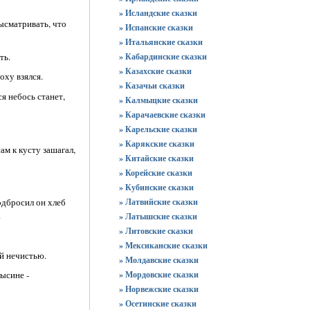
» Исландские сказки
высматривать, что
» Испанские сказки
» Итальянские сказки
ть.
» Кабардинские сказки
» Казахские сказки
оху взялся.
» Казачьи сказки
я небось станет,
» Калмыцкие сказки
» Карачаевские сказки
» Карельские сказки
» Карякские сказки
ам к кусту зашагал,
» Китайские сказки
» Корейские сказки
» Кубинские сказки
одбросил он хлеб
» Латвийские сказки
.
» Латышские сказки
» Литовские сказки
» Мексиканские сказки
ей нечистью.
» Молдавские сказки
» Мордовские сказки
лысине -
» Норвежские сказки
» Осетинские сказки