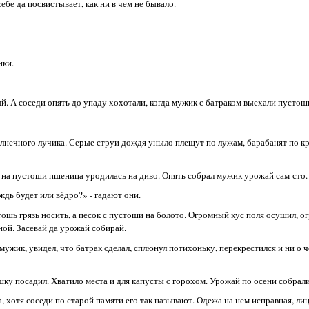
ебе да посвистывает, как ни в чем не бывало.
нки.
й. А соседи опять до упаду хохотали, когда мужик с батраком выехали пустошь
солнечного лучика. Серые струи дождя уныло плещут по лужам, барабанят по к
 а на пустоши пшеница уродилась на диво. Опять собрал мужик урожай сам-сто.
ждь будет или вёдро?» - гадают они.
тошь грязь носить, а песок с пустоши на болото. Огромный кус поля осушил, о
ной. Засевай да урожай собирай.
мужик, увидел, что батрак сделал, сплюнул потихоньку, перекрестился и ни о ч
ошку посадил. Хватило места и для капусты с горохом. Урожай по осени собрал
 хотя соседи по старой памяти его так называют. Одежа на нем исправная, лиц