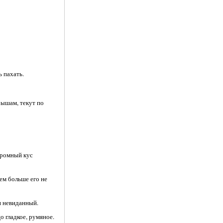
 пахать.
рышам, текут по
громный кус
ем больше его не
и невиданный.
о гладкое, румяное.