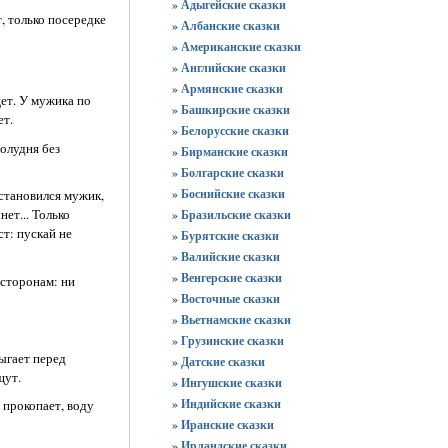
» Адыгейские сказки
т, только посередке
» Албанские сказки
» Американские сказки
» Английские сказки
» Армянские сказки
ет. У мужика по
» Башкирские сказки
ет.
» Белорусские сказки
олудня без
» Бирманские сказки
» Болгарские сказки
» Боснийские сказки
остановился мужик,
ет... Только
» Бразильские сказки
ст: пускай не
» Бурятские сказки
» Валийские сказки
» Венгерские сказки
 сторонам: ни
» Восточные сказки
» Вьетнамские сказки
» Грузинские сказки
ыгает перед
» Датские сказки
щут.
» Ингушские сказки
» Индийские сказки
 прокопает, воду
» Иранские сказки
» Ирландские сказки