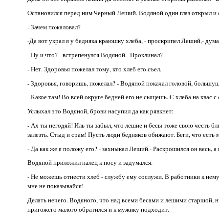
Остановился перед ним Черный Леший. Водяной один глаз открыл и
- Зачем пожаловал?
-Да вот украл я у бедняка краюшку хлеба, - проскрипел Леший,- думал,
- Ну и что? - встрепенулся Водяной.- Проклинал?
- Нет. Здоровья пожелал тому, кто хлеб его съел.
- Здоровья, говоришь, пожелал? - Водяной покачал головой, большуще
- Какое там! Во всей округе бедней его не сыщешь. С хлеба на квас с
Услыхал это Водяной, брови насупил да как рявкнет:
- Ах ты негодяй! Иль ты забыл, что лешие и бесы тоже свою честь б
залезть. Стыд и срам! Пусть люди бедняков обижают. Беги, что есть м
- Да как же я положу его? - захныкал Леший.- Раскрошился он весь, 
Водяной приложил палец к носу и задумался.
- Не можешь отнести хлеб - службу ему сослужи. В работники к нему
мне не показывайся!
Делать нечего. Водяного, что над всеми бесами и лешими старшой, 
пригожего малого обратился и к мужику подходит.