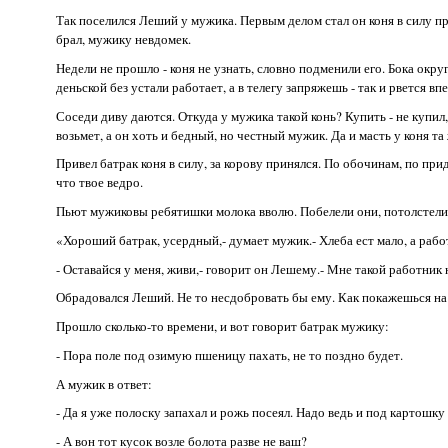
Так поселился Леший у мужика. Первым делом стал он коня в силу п
брал, мужику невдомек.
Недели не прошло - коня не узнать, словно подменили его. Бока окру
деньской без устали работает, а в телегу запряжешь - так и рвется в
Соседи диву даются. Откуда у мужика такой конь? Купить - не купил,
возьмет, а он хоть и бедный, но честный мужик. Да и масть у коня та
Привел батрак коня в силу, за корову принялся. По обочинам, по при
что твое ведро.
Пьют мужиковы ребятишки молока вволю. Побелели они, потолстели. 
«Хороший батрак, усердный,- думает мужик.- Хлеба ест мало, а рабо
- Оставайся у меня, живи,- говорит он Лешему.- Мне такой работник 
Обрадовался Леший. Не то несдобровать бы ему. Как покажешься на г
Прошло сколько-то времени, и вот говорит батрак мужику:
- Пора поле под озимую пшеницу пахать, не то поздно будет.
А мужик в ответ:
- Да я уже полоску запахал и рожь посеял. Надо ведь и под картошку
- А вон тот кусок возле болота разве не ваш?