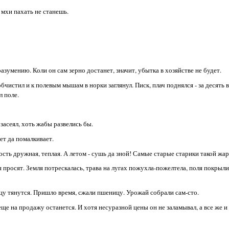
 мхи пахать не станешь.
зумению. Коли он сам зерно достанет, значит, убытка в хозяйстве не будет.
бчистил и к полевым мышам в норки заглянул. Писк, плач поднялся - за десять 
л поле.
засеял, хоть жабы развелись бы.
ет да помалкивает.
ость дружная, теплая. А летом - сушь да зной! Самые старые старики такой жа
 просят. Земля потрескалась, трава на лугах пожухла-пожелтела, поля покрыл
нцу тянутся. Пришло время, сжали пшеницу. Урожай собрали сам-сто.
 еще на продажу останется. И хотя несуразной цены он не заламывал, а все же 