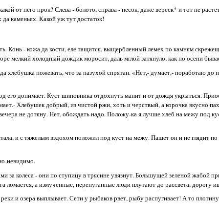
какой от него прок? Слева - болото, справа - песок, даже вереск* и тот не расте
х да каменьях. Какой уж тут достаток!
ь. Конь - кожа да кости, еле тащится, выщербленный лемех по камням скрежещ
воре мелкий холодный дождик моросит, даль мглой затянуло, как по осени быва
а хлебушка пожевать, что за пазухой спрятан. «Нет,- думает,- поработаю до п
голод его донимает. Куст шиповника отдохнуть манит и от дождя укрыться. При
мает.- Хлебушек добрый, из чистой ржи, хоть и черствый, а корочка вкусно пахн
вечера не дотяну. Нет, обождать надо. Положу-ка я лучше хлеб на межу под ку
ала, и с тяжелым вздохом положил под куст на межу. Пашет он и не глядит по
мо-невидимо.
ми за колеса - они по ступицу в трясине увязнут. Большущей зеленой жабой пр
га ломается, а измученные, перепуганные люди плутают до рассвета, дорогу и
реки и озера выплывает. Сети у рыбаков рвет, рыбу распугивает! А то плотину