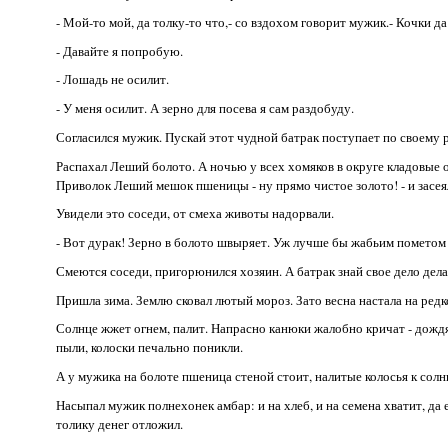
- Мой-то мой, да толку-то что,- со вздохом говорит мужик.- Кочки да
- Давайте я попробую.
- Лошадь не осилит.
- У меня осилит. А зерно для посева я сам раздобуду.
Согласился мужик. Пускай этот чудной батрак поступает по своему ра
Распахал Леший болото. А ночью у всех хомяков в округе кладовые о
Приволок Леший мешок пшеницы - ну прямо чистое золото! - и засея
Увидели это соседи, от смеха животы надорвали.
- Вот дурак! Зерно в болото швыряет. Уж лучше бы жабьим пометом 
Смеются соседи, пригорюнился хозяин. А батрак знай свое дело дела
Пришла зима. Землю сковал лютый мороз. Зато весна настала на редк
Солнце жжет огнем, палит. Напрасно канюки жалобно кричат - дождя
пыли, колоски печально поникли.
А у мужика на болоте пшеница стеной стоит, налитые колосья к сол
Насыпал мужик полнехонек амбар: и на хлеб, и на семена хватит, да
толику денег отложил.