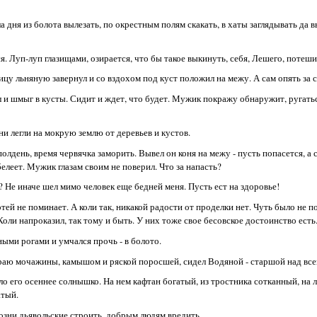
 дня из болота вылезать, по окрестным полям скакать, в хаты заглядывать да 
 Луп-луп глазищами, озирается, что бы такое выкинуть, себя, Лешего, потеши
пицу льняную завернул и со вздохом под куст положил на межу. А сам опять за с
и шмыг в кусты. Сидит и ждет, что будет. Мужик покражу обнаружит, ругатьс
ни легли на мокрую землю от деревьев и кустов.
полдень, время червячка заморить. Вывел он коня на межу - пусть попасется, а с
белеет. Мужик глазам своим не поверил. Что за напасть?
? Не иначе шел мимо человек еще бедней меня. Пусть ест на здоровье!
тей не поминает. А коли так, никакой радости от проделки нет. Чуть было не п
Коли напроказил, так тому и быть. У них тоже свое бесовское достоинство есть
ыми рогами и умчался прочь - в болото.
а краю мочажины, камышом и ряской поросшей, сидел Водяной - старшой над вс
ло его осеннее солнышко. На нем кафтан богатый, из тростника сотканный, на 
атый.
козни дьявольские строить, добрым людям вредить.