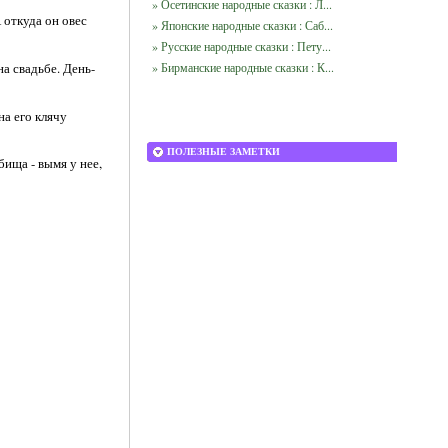
» Осетинские народные сказки : Л...
 откуда он овес
» Японские народные сказки : Саб...
» Русские народные сказки : Пету...
на свадьбе. День-
» Бирманские народные сказки : К...
на его клячу
ПОЛЕЗНЫЕ ЗАМЕТКИ
бища - вымя у нее,