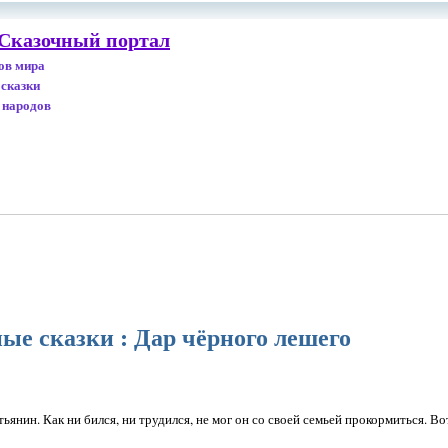
 Сказочный портал
дов мира
 сказки
 народов
ые сказки : Дар чёрного лешего
янин. Как ни бился, ни трудился, не мог он со своей семьей прокормиться. Во