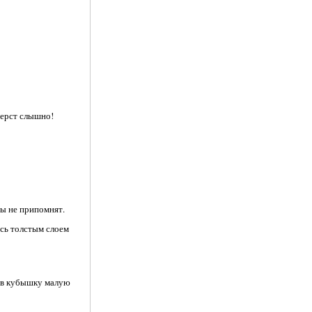
верст слышно!
ры не припомнят.
ись толстым слоем
и в кубышку малую