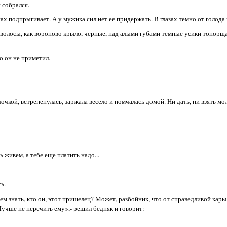
 собрался.
ах подпрыгивает. А у мужика сил нет ее придержать. В глазах темно от голода 
, волосы, как вороново крыло, черные, над алыми губами темные усики топорщ
о он не приметил.
очкой, встрепенулась, заржала весело и помчалась домой. Ни дать, ни взять м
 живем, а тебе еще платить надо...
ь.
ем знать, кто он, этот пришелец? Может, разбойник, что от справедливой кары
учше не перечить ему»,- решил бедняк и говорит: