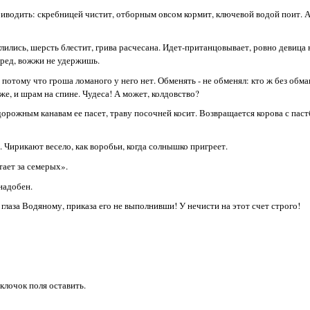
риводить: скребницей чистит, отборным овсом кормит, ключевой водой поит. А
глились, шерсть блестит, грива расчесана. Идет-пританцовывает, ровно девица 
перед, вожжи не удержишь.
 потому что гроша ломаного у него нет. Обменять - не обменял: кто ж без обма
 же, и шрам на спине. Чудеса! А может, колдовство?
дорожным канавам ее пасет, траву посочней косит. Возвращается корова с паст
Чирикают весело, как воробьи, когда солнышко пригреет.
тает за семерых».
надобен.
лаза Водяному, приказа его не выполнивши! У нечисти на этот счет строго!
 клочок поля оставить.