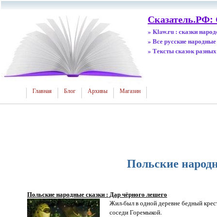
Сказатель.РФ:
» Klaw.ru : сказки наро
» Все русские народные
» Тексты сказок разных
Главная
Блог
Архивы
Магазин
Польские народн
Польские народные сказки : Дар чёрного лешего
Жил-был в одной деревне бедный кресть
соседи Горемыкой.