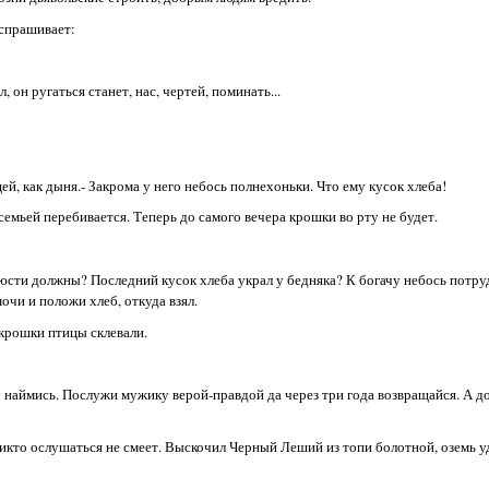
 спрашивает:
 он ругаться станет, нас, чертей, поминать...
й, как дыня.- Закрома у него небось полнехоньки. Что ему кусок хлеба!
 семьей перебивается. Теперь до самого вечера крошки во рту не будет.
люсти должны? Последний кусок хлеба украл у бедняка? К богачу небось потру
очи и положи хлеб, откуда взял.
а крошки птицы склевали.
 наймись. Послужи мужику верой-правдой да через три года возвращайся. А до 
никто ослушаться не смеет. Выскочил Черный Леший из топи болотной, оземь уд