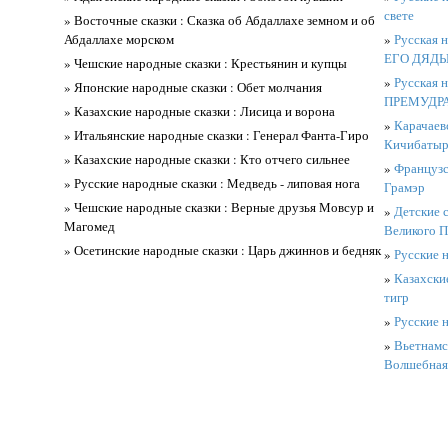
свете
» Восточные сказки : Сказка об Абдаллахе земном и об
Абдаллахе морском
»
Русская 
ЕГО ДЯДЬ
» Чешские народные сказки : Крестьянин и купцы
»
Русская 
» Японские народные сказки : Обет молчания
ПРЕМУДР
» Казахские народные сказки : Лисица и ворона
»
Карачаев
» Итальянские народные сказки : Генерал Фанта-Гиро
Кичибаты
» Казахские народные сказки : Кто отчего сильнее
»
Французс
» Русские народные сказки : Медведь - липовая нога
Грамэр
» Чешские народные сказки : Верные друзья Мовсур и
»
Детские с
Магомед
Великого П
» Осетинские народные сказки : Царь джиннов и бедняк
»
Русские н
»
Казахски
тигр
»
Русские н
»
Вьетнамс
Волшебная