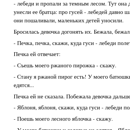
- лебеди и пропали за темным лесом. Тут она 
унесли ее братца: про гусей - лебедей давно ш
они пошаливали, маленьких детей уносили.
Бросилась девочка догонять их. Бежала, бежала
- Печка, печка, скажи, куда гуси - лебеди пол
Печка ей отвечает:
- Съешь моего ржаного пирожка - скажу.
- Стану я ржаной пирог есть! У моего батюш
едятся...
Печка ей не сказала. Побежала девочка дальше
- Яблоня, яблоня, скажи, куда гуси - лебеди п
- Поешь моего лесного яблочка - скажу.
- У моего батюшки и садовые не едятся... Ябло