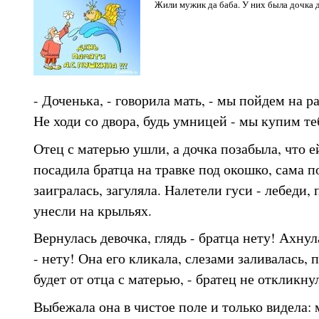
Жили мужик да баба. У них была дочка 
- Доченька, - говорила мать, - мы пойдем на р
Не ходи со двора, будь умницей - мы купим те
Отец с матерью ушли, а дочка позабыла, что е
посадила братца на травке под окошко, сама п
заигралась, загуляла. Налетели гуси - лебеди,
унесли на крыльях.
Вернулась девочка, глядь - братца нету! Ахнул
- нету! Она его кликала, слезами заливалась, 
будет от отца с матерью, - братец не откликну
Выбежала она в чистое поле и только видела: 