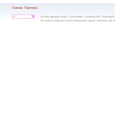
Главная
Партнеры
|
|
Русская народная сказка : Гуси-лебеди - Сказатель.РФ: Сказочный 
Все права на народные сказки принадлежат народу и авторам, при пе