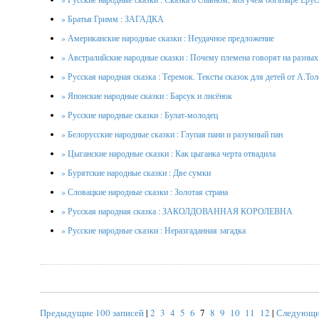
» Братья Гримм : ЗАГАДКА
» Американские народные сказки : Неудачное предложение
» Австралийские народные сказки : Почему племена говорят на разных
» Русская народная сказка : Теремок. Тексты сказок для детей от А.То
» Японские народные сказки : Барсук и лисёнок
» Русские народные сказки : Булат-молодец
» Белорусские народные сказки : Глупая пани и разумный пан
» Цыганские народные сказки : Как цыганка черта отвадила
» Бурятские народные сказки : Две сумки
» Словацкие народные сказки : Золотая страна
» Русская народная сказка : ЗАКОЛДОВАННАЯ КОРОЛЕВНА
» Русские народные сказки : Неразгаданная загадка
Предыдущие 100 записей
|
2
3
4
5
6
7
8
9
10
11
12
|
Следующие