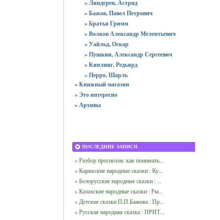
» Линдгрен, Астрид
» Бажов, Павел Петрович
» Братья Гримм
» Волков Александр Мелентьевич
» Уайльд, Оскар
» Пушкин, Александр Сергеевич
» Киплинг, Редьярд
» Перро, Шарль
» Книжный магазин
» Это интересно
» Архивы
ПОСЛЕДНИЕ ЗАПИСИ
» Разбор прогнозов: как понимать...
» Карякские народные сказки : Ку...
» Белорусские народные сказки : ...
» Казахские народные сказки : Ры...
» Детские сказки П.П.Бажова : Пр...
» Русская народная сказка : ПРИТ...