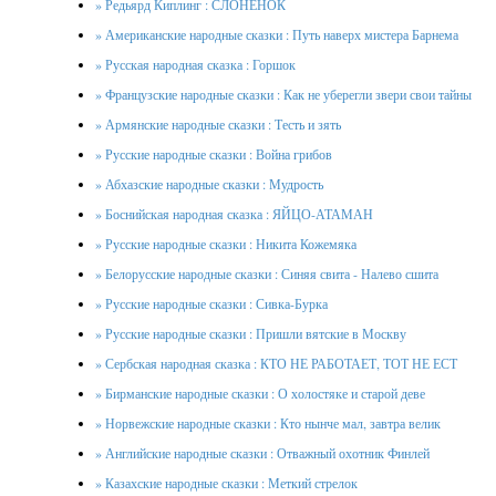
» Редьярд Киплинг : СЛОНЕНОК
» Американские народные сказки : Путь наверх мистера Барнема
» Русская народная сказка : Горшок
» Французские народные сказки : Как не уберегли звери свои тайны
» Армянские народные сказки : Тесть и зять
» Русские народные сказки : Война грибов
» Абхазские народные сказки : Мудрость
» Боснийская народная сказка : ЯЙЦО-АТАМАН
» Русские народные сказки : Никита Кожемяка
» Белорусские народные сказки : Синяя свита - Налево сшита
» Русские народные сказки : Сивка-Бурка
» Русские народные сказки : Пришли вятские в Москву
» Сербская народная сказка : КТО НЕ РАБОТАЕТ, ТОТ НЕ ЕСТ
» Бирманские народные сказки : О холостяке и старой деве
» Норвежские народные сказки : Кто нынче мал, завтра велик
» Английские народные сказки : Отважный охотник Финлей
» Казахские народные сказки : Меткий стрелок