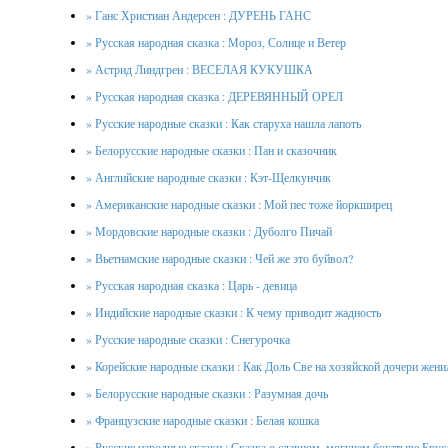
» Ганс Христиан Андерсен : ДУРЕНЬ ГАНС
» Русская народная сказка : Мороз, Солнце и Ветер
» Астрид Линдгрен : ВЕСЕЛАЯ КУКУШКА
» Русская народная сказка : ДЕРЕВЯННЫЙ ОРЕЛ
» Русские народные сказки : Как старуха нашла лапоть
» Белорусские народные сказки : Пан и сказочник
» Английские народные сказки : Кэт-Щелкунчик
» Американские народные сказки : Мой пес тоже йоркширец
» Мордовские народные сказки : Дуболго Пичай
» Вьетнамские народные сказки : Чей же это буйвол?
» Русская народная сказка : Царь - девица
» Индийские народные сказки : К чему приводит жадность
» Русские народные сказки : Снегурочка
» Корейские народные сказки : Как Доль Све на хозяйской дочери жени
» Белорусские народные сказки : Разумная дочь
» Французские народные сказки : Белая кошка
» Русские народные сказки : Сказка о славном, могучем богатыре Ерус