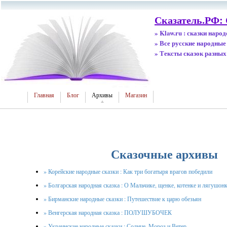
Сказатель.РФ:
» Klaw.ru : сказки наро
» Все русские народные
» Тексты сказок разных
Главная
Блог
Архивы
Магазин
Сказочные архивы
» Корейские народные сказки : Как три богатыря врагов победили
» Болгарская народная сказка : О Мальчике, щенке, котенке и лягушон
» Бирманские народные сказки : Путешествие к царю обезьян
» Венгерская народная сказка : ПОЛУШУБОЧЕК
» Украинские народные сказки : Солнце, Мороз и Ветер