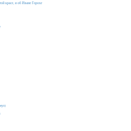
той красе, и об Иване Горохе
е
нул)
н