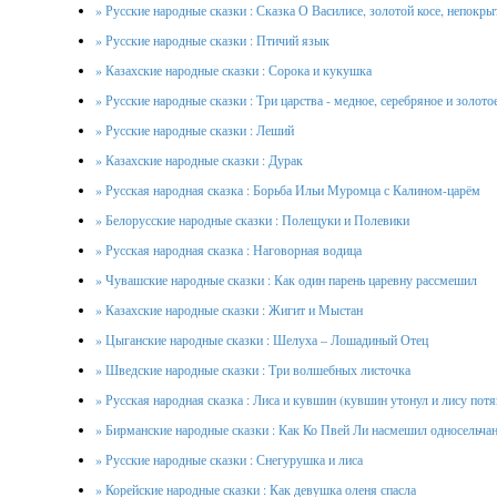
» Русские народные сказки : Сказка О Василисе, золотой косе, непокры
» Русские народные сказки : Птичий язык
» Казахские народные сказки : Сорока и кукушка
» Русские народные сказки : Три царства - медное, серебряное и золото
» Русские народные сказки : Леший
» Казахские народные сказки : Дурак
» Русская народная сказка : Борьба Ильи Муромца с Калином-царём
» Белорусские народные сказки : Полещуки и Полевики
» Русская народная сказка : Наговорная водица
» Чувашские народные сказки : Как один парень царевну рассмешил
» Казахские народные сказки : Жигит и Мыстан
» Цыганские народные сказки : Шелуха – Лошадиный Отец
» Шведские народные сказки : Три волшебных листочка
» Русская народная сказка : Лиса и кувшин (кувшин утонул и лису потя
» Бирманские народные сказки : Как Ко Пвей Ли насмешил односельча
» Русские народные сказки : Снегурушка и лиса
» Корейские народные сказки : Как девушка оленя спасла