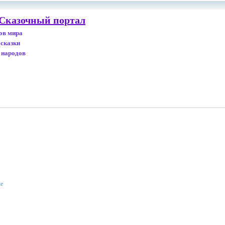
 Сказочный портал
дов мира
 сказки
 народов
ке